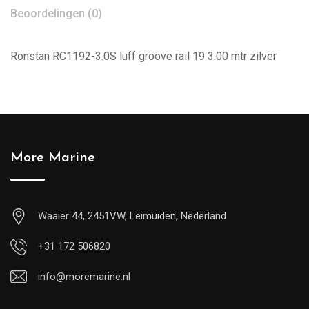
Beoordelingen (0)
Ronstan RC1192-3.0S luff groove rail 19 3.00 mtr zilver
More Marine
Waaier 44, 2451VW, Leimuiden, Nederland
+31 172 506820
info@moremarine.nl