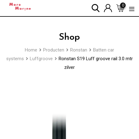
Skip
0
to
content
Shop
Home
Producten
Ronstan
Batten car
systems
Luffgroove
Ronstan S19 Luff groove rail 3.0 mtr
zilver