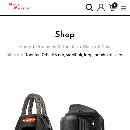
Skip
0
to
content
Shop
Home
Producten
Ronstan
Blocks
Orbit
blocks
Ronstan Orbit 55mm, vioolbok, loop, hondsvot, klem