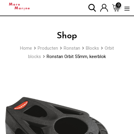
Skip
0
to
content
Shop
Home
Producten
Ronstan
Blocks
Orbit
blocks
Ronstan Orbit 55mm, keerblok