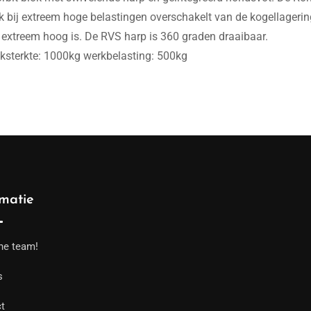
k bij extreem hoge belastingen overschakelt van de kogellagering
 extreem hoog is. De RVS harp is 360 graden draaibaar.
ksterkte: 1000kg werkbelasting: 500kg
rmatie
he team!
s
t