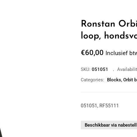
Ronstan Orbit
loop, hondsv
€
60,00
Inclusief bt
SKU:
051051
Availabili
Categories:
Blocks
,
Orbit 
051051, RF55111
Beschikbaar via nabestell