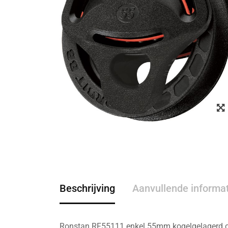
Beschrijving
Aanvullende informa
Ronstan RF55111 enkel 55mm kogelgelagerd orbi