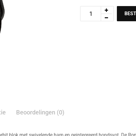
BEST
Zoom
tie
Beoordelingen (0)
t blok met swivelende harp en geintegreerd hondsvot. De Ronst