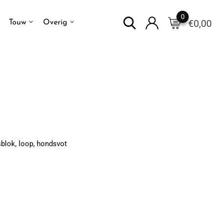
0
€
0,00
Touw
Overig
blok, loop, hondsvot