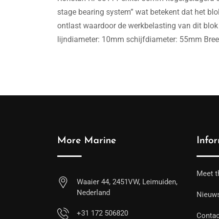
stage bearing system” wat betekent dat het blo
ontlast waardoor de werkbelasting van dit blok
lijndiameter: 10mm schijfdiameter: 55mm Bree
More Marine
Info
Meet t
Waaier 44, 2451VW, Leimuiden,
Nederland
Nieuw
+31 172 506820
Contac