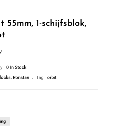
 55mm, 1-schijfsblok,
ot
w
ty:
0 In Stock
blocks
,
Ronstan
Tag:
orbit
ing