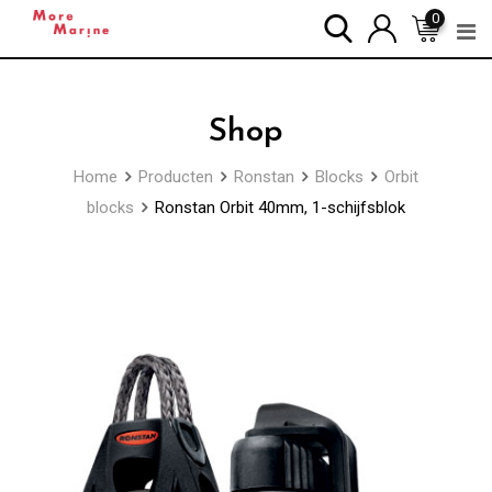
Skip
0
to
content
Shop
Home
Producten
Ronstan
Blocks
Orbit
blocks
Ronstan Orbit 40mm, 1-schijfsblok