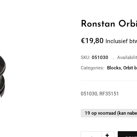
Ronstan Orb
€
19,80
Inclusief bt
SKU:
051030
Availabili
Categories:
Blocks
,
Orbit 
051030, RF35151
Zoom
19 op voorraad (kan nabe