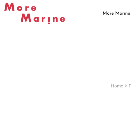
Skip
to
More Marine
content
Home
P