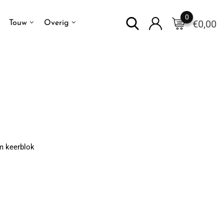
0
€
0,00
Touw
Overig
m keerblok