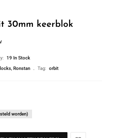
it 30mm keerblok
w
ty:
19 In Stock
blocks
,
Ronstan
Tag:
orbit
steld worden)