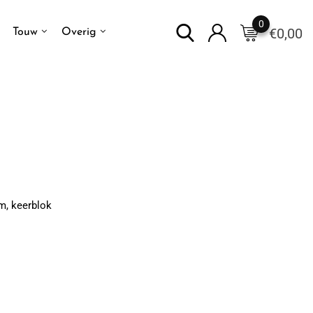
0
€
0,00
Touw
Overig
m, keerblok