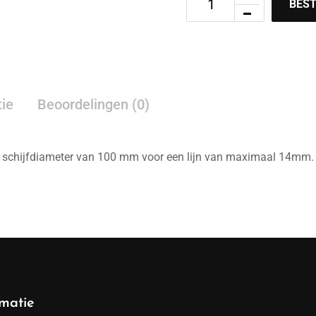
BEST
tie
Beoordelingen (0)
chijfdiameter van 100 mm voor een lijn van maximaal 14mm. B
rmatie