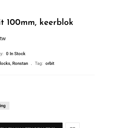
t 100mm, keerblok
btw
ty:
0 In Stock
blocks
,
Ronstan
Tag:
orbit
ing