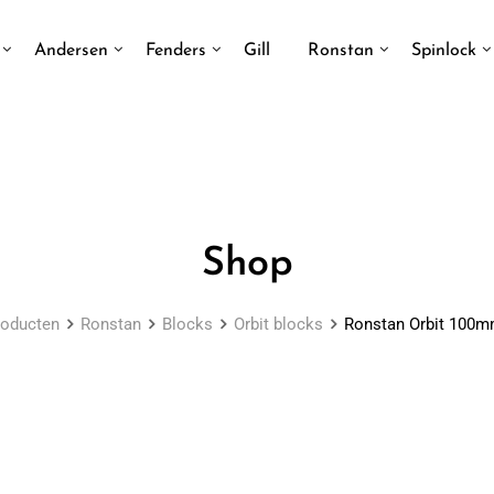
Andersen
Fenders
Gill
Ronstan
Spinlock
Shop
roducten
Ronstan
Blocks
Orbit blocks
Ronstan Orbit 100m