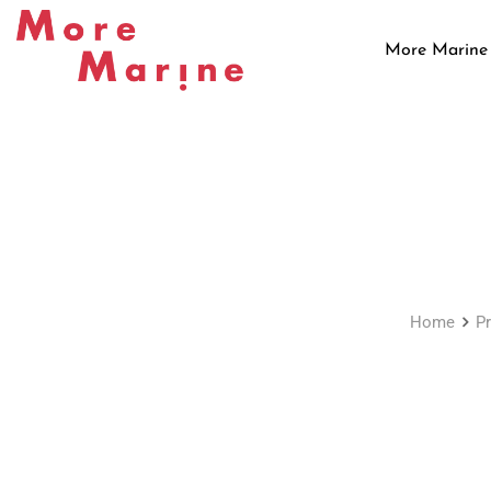
Skip
to
More Marine
content
Home
P