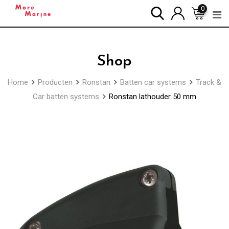
Skip
0
to
content
Shop
Home
Producten
Ronstan
Batten car systems
Track &
Car batten systems
Ronstan lathouder 50 mm