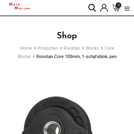
Skip
0
to
content
Shop
Home
Producten
Ronstan
Blocks
Core
Blocks
Ronstan Core 100mm, 1-schijfsblok, pen