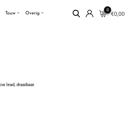
0
€
0,00
Touw
Overig
ow lead, draaibaar