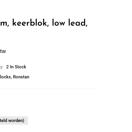
, keerblok, low lead,
btw
ty:
2 In Stock
locks
,
Ronstan
teld worden)