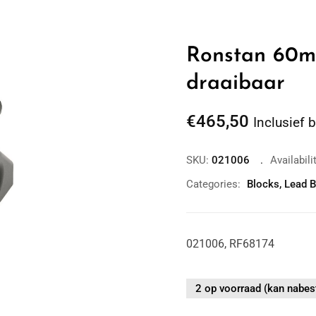
Ronstan 60mm
draaibaar
€
465,50
Inclusief 
SKU:
021006
Availabili
Categories:
Blocks
,
Lead B
Zoom
021006, RF68174
2 op voorraad (kan nabes