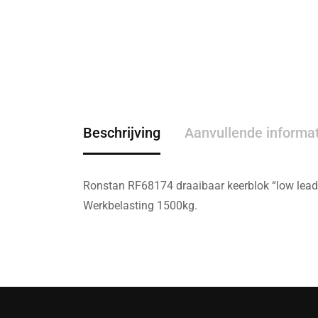
Beschrijving
Aanvullende informa
Ronstan RF68174 draaibaar keerblok “low lea
Werkbelasting 1500kg.