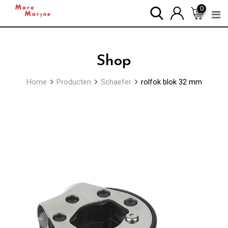
Skip
0
to
content
Shop
Home
Producten
Schaefer
rolfok blok 32 mm