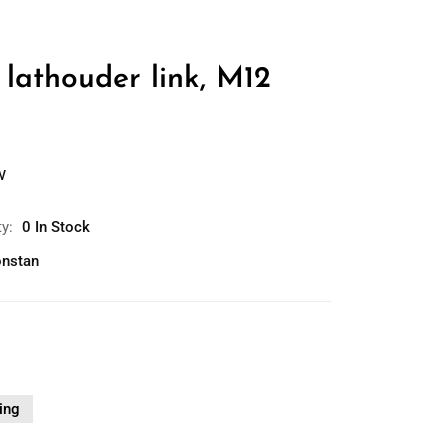
 lathouder link, M12
w
ty:
0 In Stock
nstan
ing