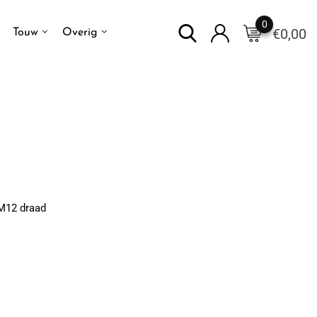
0
€
0,00
Touw
Overig
 M12 draad