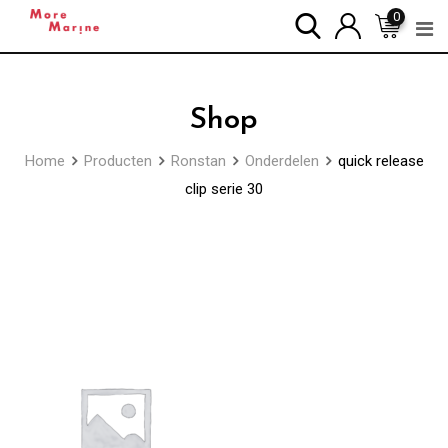
Skip
0
to
content
Shop
Home
Producten
Ronstan
Onderdelen
quick release
clip serie 30