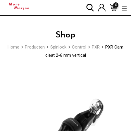
Skip
0
to
content
Shop
Home
Producten
Spinlock
Control
PXR
PXR Cam
cleat 2-6 mm vertical