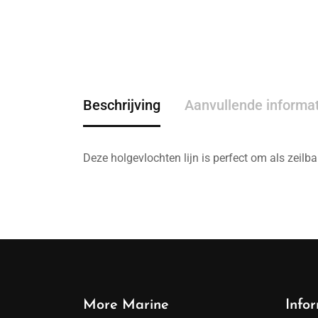
Beschrijving
Aanvullende informa
Deze holgevlochten lijn is perfect om als zeilban
More Marine
Info