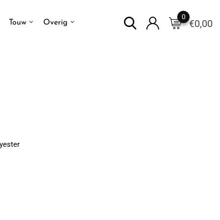
0
€
0,00
Touw
Overig
yester