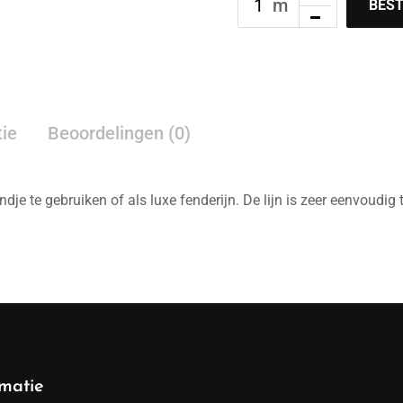
BEST
tie
Beoordelingen (0)
dje te gebruiken of als luxe fenderijn. De lijn is zeer eenvoudig t
rmatie