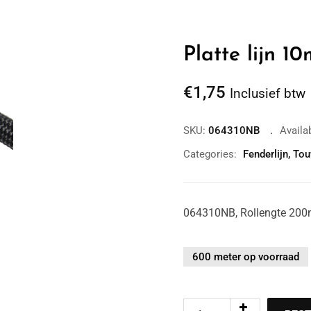
Platte lijn 1
€
1,75
Inclusief btw
SKU:
064310NB
Availab
Categories:
Fenderlijn
,
Tou
Zoom
064310NB, Rollengte 200m,
600 meter op voorraad