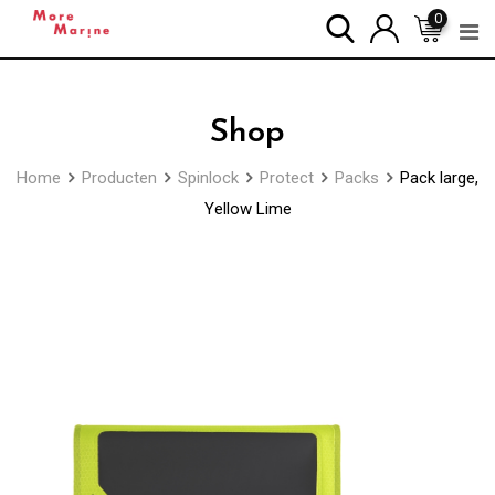
Skip
0
to
content
Shop
Home
Producten
Spinlock
Protect
Packs
Pack large,
Yellow Lime