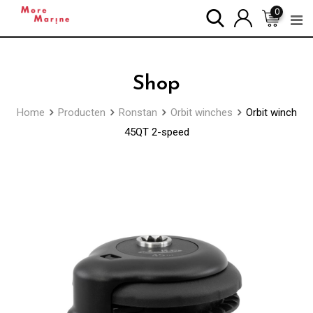
Skip
0
to
content
Shop
Home
Producten
Ronstan
Orbit winches
Orbit winch
45QT 2-speed