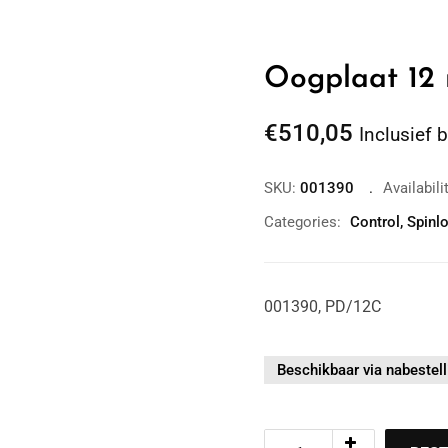
Oogplaat 12
€
510,05
Inclusief 
SKU:
001390
Availabili
Categories:
Control
,
Spinl
Zoom
001390, PD/12C
Beschikbaar via nabestell