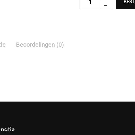
BEST
tie
Beoordelingen (0)
rmatie