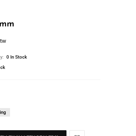
 mm
btw
ty:
0 In Stock
ock
ing