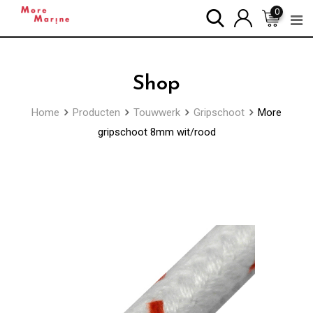
Skip
0
to
content
Shop
Home
Producten
Touwwerk
Gripschoot
More
gripschoot 8mm wit/rood