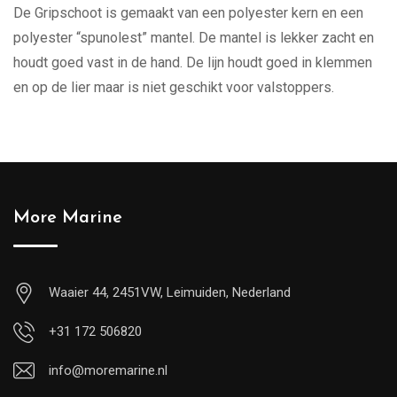
De Gripschoot is gemaakt van een polyester kern en een
polyester “spunolest” mantel. De mantel is lekker zacht en
houdt goed vast in de hand. De lijn houdt goed in klemmen
en op de lier maar is niet geschikt voor valstoppers.
More Marine
Waaier 44, 2451VW, Leimuiden, Nederland
+31 172 506820
info@moremarine.nl