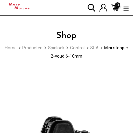
Skip
0
to
content
Shop
Home
Producten
Spinlock
Control
SUA
Mini stopper
2-voud 6-10mm