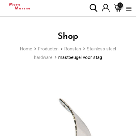
Skip
0
to
content
Shop
Home
Producten
Ronstan
Stainless steel
hardware
mastbeugel voor stag