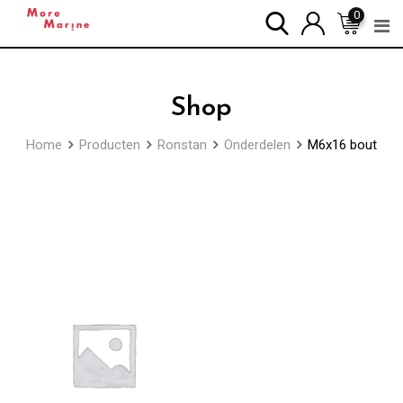
Skip
0
to
content
Shop
Home
Producten
Ronstan
Onderdelen
M6x16 bout