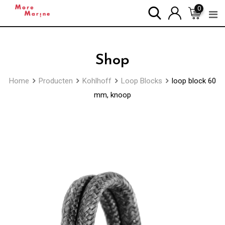
Skip
0
to
content
Shop
Home
Producten
Kohlhoff
Loop Blocks
loop block 60
mm, knoop