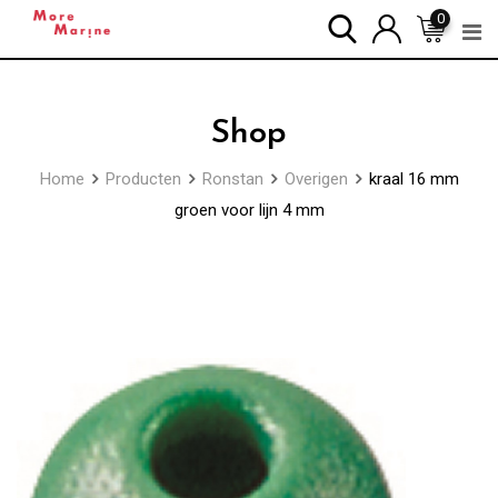
Skip
0
to
content
Shop
Home
Producten
Ronstan
Overigen
kraal 16 mm
groen voor lijn 4 mm