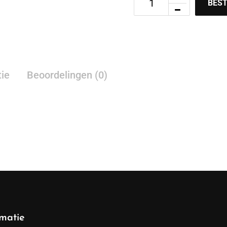
BEST
tie
Beoordelingen (0)
rmatie