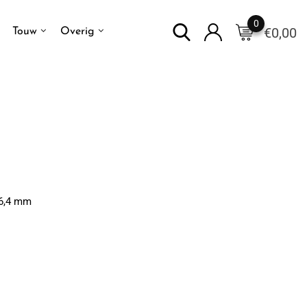
0
€
0,00
Touw
Overig
 6,4 mm