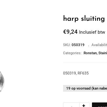
harp sluitin
€
9,24
Inclusief btw
SKU:
050319
Availabili
Categories:
Ronstan
,
Stain
050319, RF635
Zoom
19 op voorraad (kan nabe