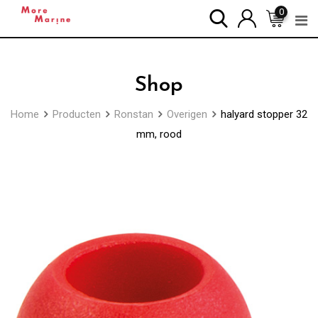
Skip
0
to
content
Shop
Home
Producten
Ronstan
Overigen
halyard stopper 32
mm, rood