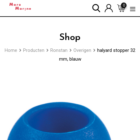
Skip
0
to
content
Shop
Home
Producten
Ronstan
Overigen
halyard stopper 32
mm, blauw