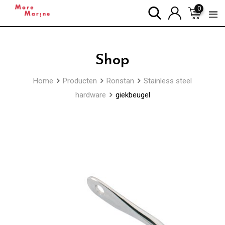
Skip
0
to
content
Shop
Home
Producten
Ronstan
Stainless steel
hardware
giekbeugel