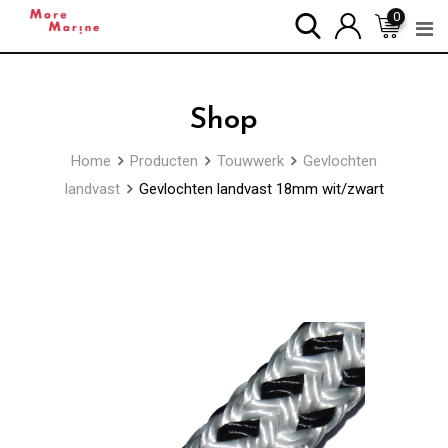
Skip
0
to
content
Shop
Home
Producten
Touwwerk
Gevlochten
landvast
Gevlochten landvast 18mm wit/zwart