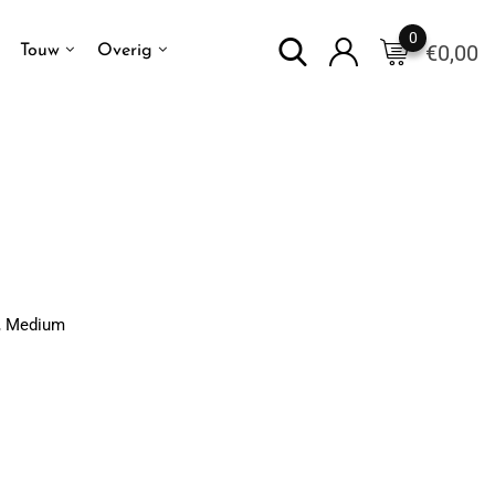
0
€
0,00
Touw
Overig
t, Medium