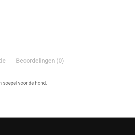
tie
Beoordelingen (0)
n soepel voor de hond.