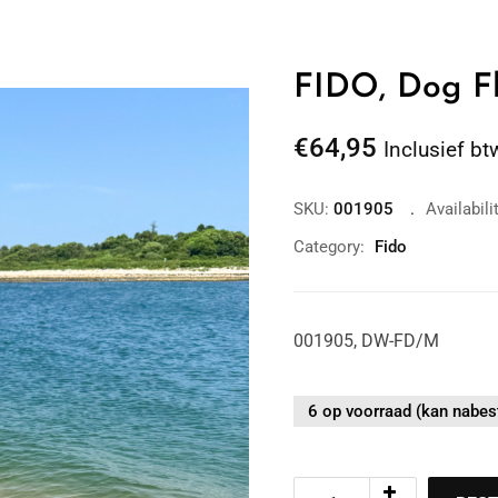
FIDO, Dog Fl
€
64,95
Inclusief bt
SKU:
001905
Availabili
Category:
Fido
001905, DW-FD/M
6 op voorraad (kan nabes