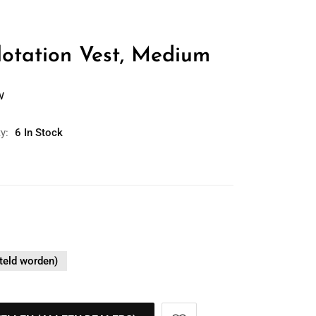
otation Vest, Medium
w
ty:
6 In Stock
teld worden)