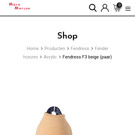
Skip
0
to
content
Shop
Home
Producten
Fendress
Fender
hoezen
Acrylic
Fendress F3 beige (paar)