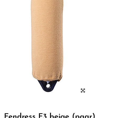
Zoom
Fendress F3 beige (paar)