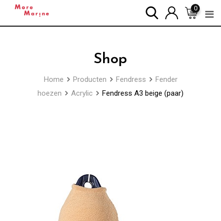
Skip
0
to
content
Shop
Home
Producten
Fendress
Fender
hoezen
Acrylic
Fendress A3 beige (paar)