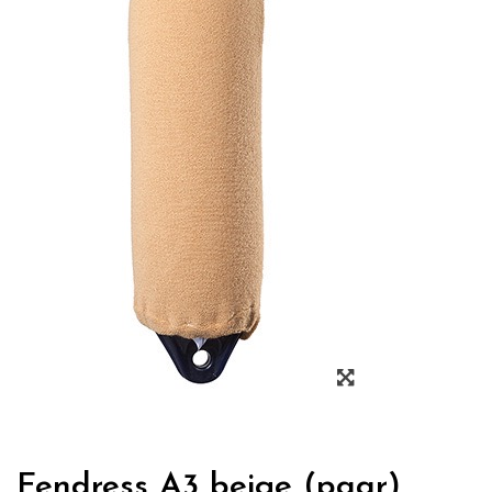
Zoom
Fendress A3 beige (paar)