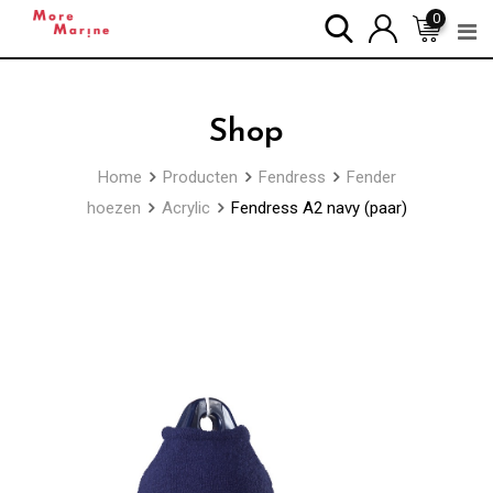
Skip
0
to
content
Shop
Home
Producten
Fendress
Fender
hoezen
Acrylic
Fendress A2 navy (paar)