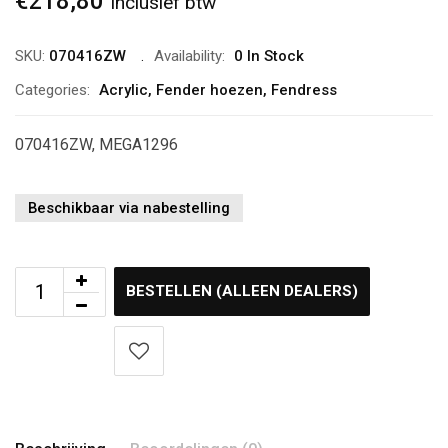
€
218,80
Inclusief btw
SKU:
070416ZW
Availability:
0 In Stock
Categories:
Acrylic
,
Fender hoezen
,
Fendress
070416ZW, MEGA1296
Beschikbaar via nabestelling
BESTELLEN (ALLEEN DEALERS)