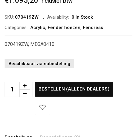
€
1.095,20
Inclusief btw
SKU:
070419ZW
Availability:
0 In Stock
Categories:
Acrylic
,
Fender hoezen
,
Fendress
070419ZW, MEGA0410
Beschikbaar via nabestelling
BESTELLEN (ALLEEN DEALERS)