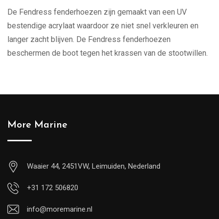
De Fendress fenderhoezen zijn gemaakt van een UV
bestendige acrylaat waardoor ze niet snel verkleuren en
langer zacht blijven. De Fendress fenderhoezen
beschermen de boot tegen het krassen van de stootwillen.
More Marine
Waaier 44, 2451VW, Leimuiden, Nederland
+31 172 506820
info@moremarine.nl