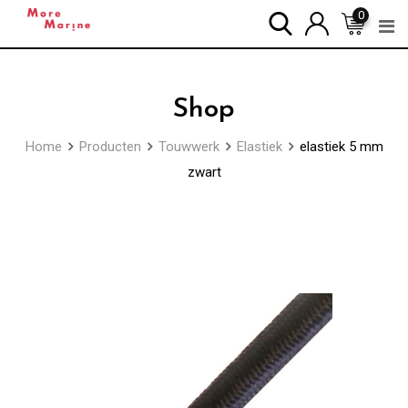
Skip
0
to
content
Shop
Home
Producten
Touwwerk
Elastiek
elastiek 5 mm
zwart