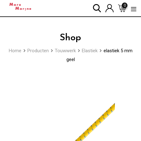
Skip
0
to
content
Shop
Home
Producten
Touwwerk
Elastiek
elastiek 5 mm
geel