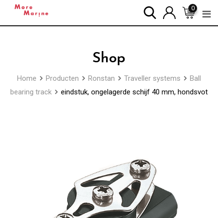
Skip
0
to
content
Shop
Home
Producten
Ronstan
Traveller systems
Ball
bearing track
eindstuk, ongelagerde schijf 40 mm, hondsvot