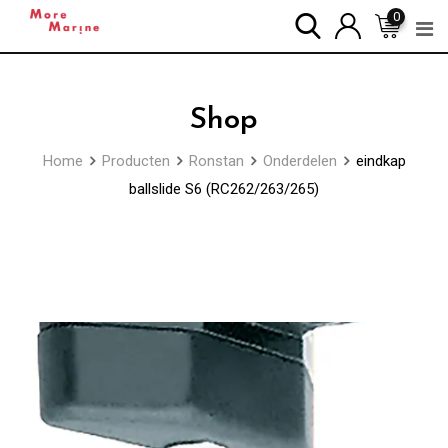
Skip
0
to
content
Shop
Home
Producten
Ronstan
Onderdelen
eindkap
ballslide S6 (RC262/263/265)