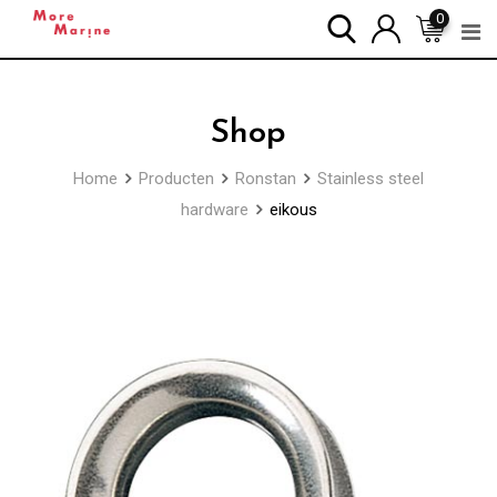
Skip
0
to
content
Shop
Home
Producten
Ronstan
Stainless steel
hardware
eikous