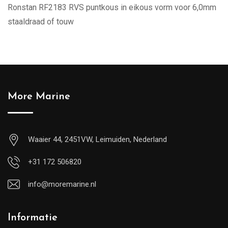
Ronstan RF2183 RVS puntkous in eikous vorm voor 6,0mm
staaldraad of touw
More Marine
Waaier 44, 2451VW, Leimuiden, Nederland
+31 172 506820
info@moremarine.nl
Informatie