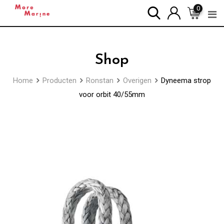
Skip
0
to
content
Shop
Home
Producten
Ronstan
Overigen
Dyneema strop
voor orbit 40/55mm