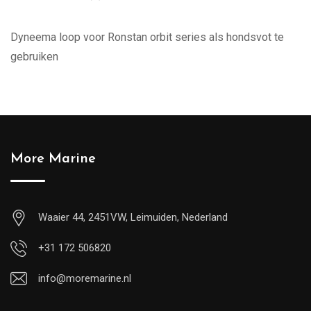
Dyneema loop voor Ronstan orbit series als hondsvot te
gebruiken
More Marine
Waaier 44, 2451VW, Leimuiden, Nederland
+31 172 506820
info@moremarine.nl