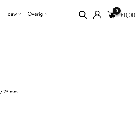
0
€
0,00
Touw
Overig
 / 75 mm