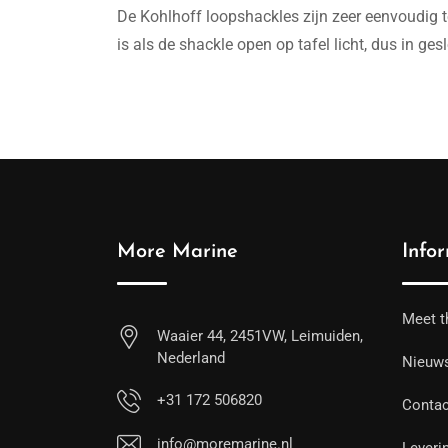
De Kohlhoff loopshackles zijn zeer eenvoudig te
is als de shackle open op tafel licht, dus in ges
More Marine
Info
Meet t
Waaier 44, 2451VW, Leimuiden,
Nederland
Nieuw
+31 172 506820
Contac
info@moremarine.nl