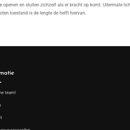
 openen en sluiten zichzelf als er kracht op komt. Uitermate lich
loten toestand is de lengte de helft hiervan.
rmatie
he team!
s
t