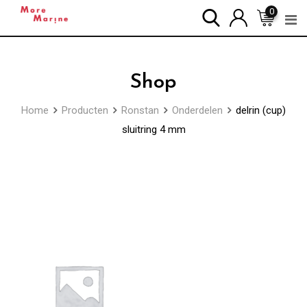
Skip
0
to
content
Shop
Home
Producten
Ronstan
Onderdelen
delrin (cup)
sluitring 4 mm