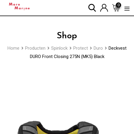
Skip
0
to
content
Shop
Home
Producten
Spinlock
Protect
Duro
Deckvest
DURO Front Closing 275N (MK5) Black