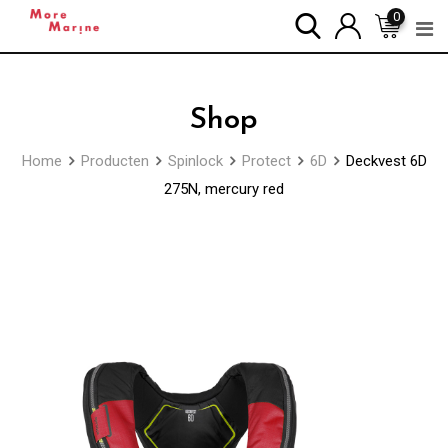
Skip
0
to
content
Shop
Home
Producten
Spinlock
Protect
6D
Deckvest 6D
275N, mercury red