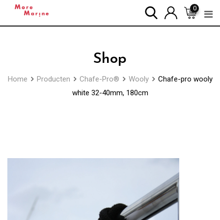
Skip
0
to
content
Shop
Home
Producten
Chafe-Pro®
Wooly
Chafe-pro wooly
white 32-40mm, 180cm