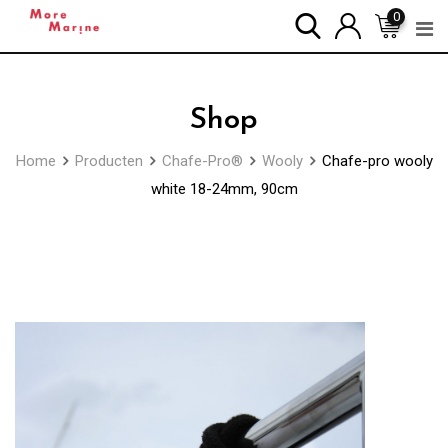
Skip
0
to
content
Shop
Home
Producten
Chafe-Pro®
Wooly
Chafe-pro wooly
white 18-24mm, 90cm