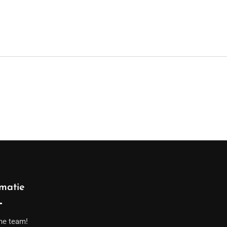
rmatie
he team!