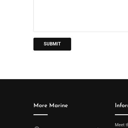
More Marine
Info
Meet t