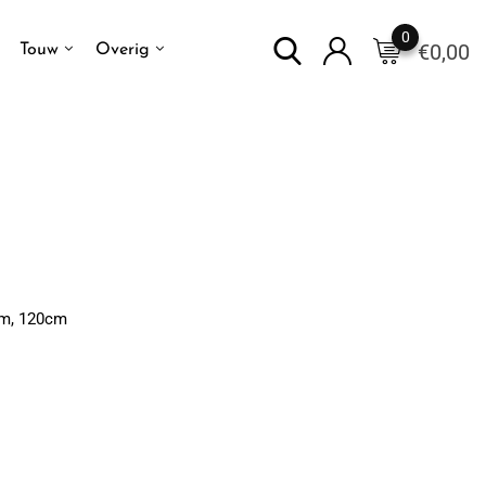
0
€
0,00
Touw
Overig
mm, 120cm