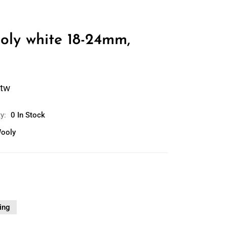
oly white 18-24mm,
btw
ty:
0 In Stock
ooly
ing