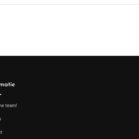
rmatie
he team!
s
t