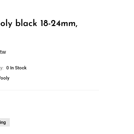
oly black 18-24mm,
btw
ty:
0 In Stock
ooly
ing