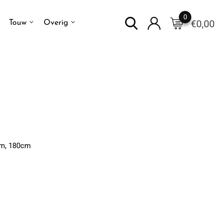
0
€
0,00
Touw
Overig
mm, 180cm